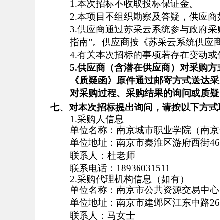
1.
本次招标不收取投标保证金。
2.
本项目不组织
勘察及答疑
，供应商
3
.供应商通过苏采云系统参与政府采
指南”。供应商
按《苏采云系统供应
4
.有关本次招标的事项若存在变动或修改，请
5.
供应商（含潜在供应商）对采购方
《质疑函》原件
通过邮寄方式送达
采
对
采购过程、采购结果
的询问
或
质疑
七、对本次招标提出询问，请按以下方式
1.采购人信息
单位名称：南京城市职业学院（南京
单位地址：南京市秦淮区游府西街46
联系人：杜老师
联系电话：18936031511
2.采购代理机构信息（如有）
单位名称：南京市公共资源交易中心
单位地址：南京市建邺区江东中路26
联系人：马女士