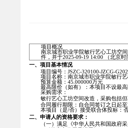
项目概况
南京城市职业学院敏行艺心工坊空间
件，并于
2025-09-19 14:00
（北京时
一、项目基本情况
项目编号：
JSZC-320100-JZCG-G202
项目名称：
南京城市职业学院敏行艺
预算金额：
45.000000万元
最高限价（如有）：
本项目不设最高
采购需求：
敏行艺心工坊空间改造
，
采购包括但
合同履行期限：
自合同签订之日起至20
本项目（是/否）接受联合体投标：
二、申请人的资格要求：
（一）满足《中华人民共和国政府采