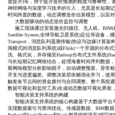
度提升)等，用于提升造价预测的精度与鲁棒性，
神经网络与深度学习技术的引入，尤其是长短期记忆
时间跨度的数据，动态调整造价估算模型，以应对
大数据驱动的动态造价监控与
调整
施工现场通过安装激光扫描仪、无人机、
BIM(B
Satellite System,全球导航卫星系统)定
Transport，消息队列遥测传输)协议与边缘计
阅模式的消息队列系统)或Flink(一个开源的分布
洗、格式化，并存储至Hadoop分布式文件系统(Hadoop D
与长短期记忆网络结合，处理海量时间序列数据，
斯网络模型分析影响因子，自动调整预算。异常检测模块
开支与进度偏差。调整决策层依赖强化学习，使用Q-lea
触发各节点间的资金拨付与合同调整。整个系统通过Apac
数据可视化和监控工具)生成动态数据可视化界面
智能决策支持系统的构建
智能决策支持系统的核心构建基于大数据平台
实现数据索引与查询优化。传感器数据、BIM数据
Python或Scala(Python和Scala都是编程