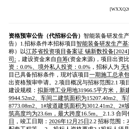
[WXXQ
资格预审公告（代招标公告）
智能装备研发生产
告）
1.招标条件
本招标项目
智能装备研发生产基
称）以
江苏省投资项目备案证 锡新数投备[2024]
司;
，建设资金来自
自筹
(资金来源)，项目出资
资：0.0%、境外私人投资：0.0%
，招标人为
无
目已具备招标条件，现对该项目
一期施工总承
出资格预审申请。
2.项目概况与招标范围
2.1 
建设规模：
拟新增工业用地31966.5平方米，新
9944.52m2、车间二建筑面积为15207.40m2
8773.08m2、1#坡道建筑面积为3012.41
筑高度均为23.6m，最大跨度16.5m。
2.1.3 
日
，竣工日期：
2026年12月25日
2.2 招标范围：