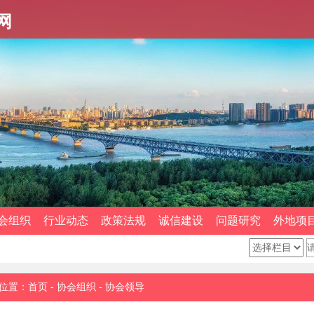
网
会组织
行业动态
政策法规
诚信建设
问题研究
外地项
位置：
首页
-
协会组织
-
协会领导